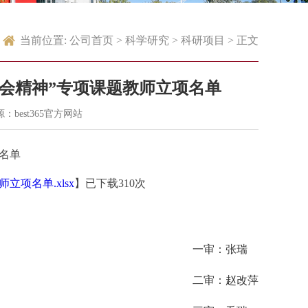
当前位置:
公司首页
>
科学研究
>
科研项目
> 正文
中全会精神”专项课题教师立项名单
：best365官方网站
项名单
立项名单.xlsx
】已下载310次
一审：张瑞
二审：赵改萍