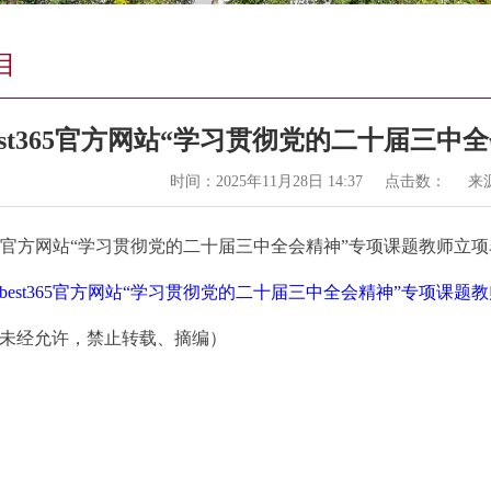
目
est365官方网站“学习贯彻党的二十届三
时间：2025年11月28日 14:37
点击数：
来源
t365官方网站“学习贯彻党的二十届三中全会精神”专项课题教师立
best365官方网站“学习贯彻党的二十届三中全会精神”专项课题教师
未经允许，禁止转载、摘编）